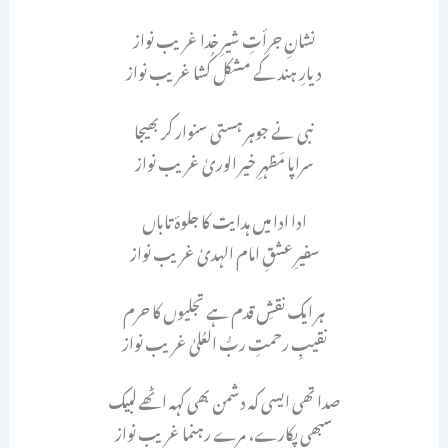
نشانِ جرأتِ شیرِ خدا غریب نواز
دیارِ ہند کے مشکل کُشا غریب نواز
نبی نے جوہر ہستی سنوار کر بھیجا
سراپا مَظہرِ خیر الوریٰ غریب نواز
ادا ادا میں ہدایت کا جلوۂ تاباں
سفیرِ عشقِ امام الہدیٰ غریب نواز
ہر ایک نقشِ قدم ہے تجلیوں کا حرم
نقیبِ رحمتِ ربُّ العُلیٰ غریب نواز
صدا تھی ایسی کہ دشمن بھی کہہ اٹھے لبیک
سبھی پکارے، مرے رہنما غریب نواز