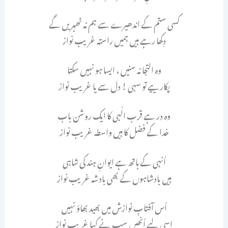
کسی ستم کے اندھیرے سے ہم نہ ٹھہریں گے
دِکھا رہے ہیں ہمیں راستہ غریب نواز
وہ التجا نہ سنیں ، ایسا ہو نہیں سکتا
پکارییے تو سہی ! دل سے یا غریب نواز
وہ در ہے قرب الٰہی کا ایک روشن باب
خدا کے فضل کا ہیں واسطہ غریب نواز
اُنہی کے ہاتھ ہے ایوانِ ہند کی شاہی
ہیں بادشاہوں کے بھی بادشہ غریب نواز
اُس آفتابِ نوازش میں بھید بھاؤ نہیں
اِسی لیے اُنھیں سب نے کہا غریب نواز