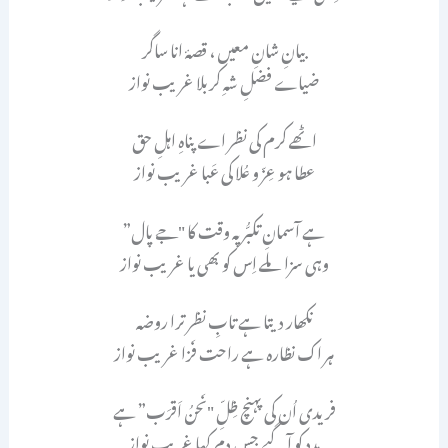
بیانِ شانِ معیں ، قصۂ انا ساگر
ضیاے فضلِ شہِ کربلا غریب نواز
اٹھے کرم کی نظر اے پناہِ اہلِ حق
عطا ہو عِزّ و عُلا کی عَبا غریب نواز
ہے آسمانِ تکبُّر پہ وقت کا "جے پال”
وہی سزا ملے اِس کو بھی یا غریب نواز
نکھار دیتا ہے تابِ نظر ترا روضہ
ہر اک نظارہ ہے راحت فَزا غریب نواز
فریدی اُن کی پہنچ ظِلِّ "نَحنُ اَقرَب” ہے
مدد کو آ گیے جس دم کہا غریب نواز