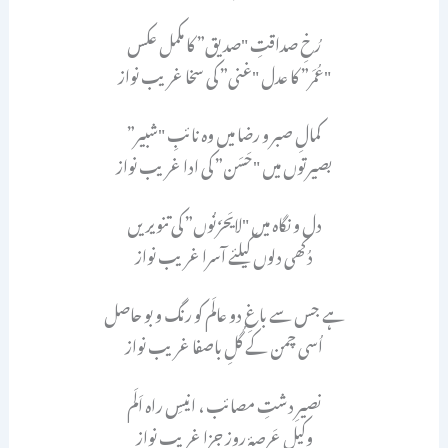
رُخِ صداقتِ "صدیق” کا مکمل عکس
"عُمَر” کا عدل "غنی” کی سخا غریب نواز
کمالِ صبر و رضا میں وہ نائبِ "شبیر”
بصیرتوں میں "حَسَن” کی ادا غریب نواز
دل و نگاہ میں "لایَحزَنُوں” کی تنویریں
دُکھی دلوں کیلئے آسرا غریب نواز
ہے جس سے باغِ دو عالَم کو رنگ و بو حاصل
اُسی چمن کے گُلِ باصفا غریب نواز
نصیرِ دشتِ مصائب ، انیسِ راہ اَلَم
وکیلِ عَرصۂ روزِ جزا غریب نواز