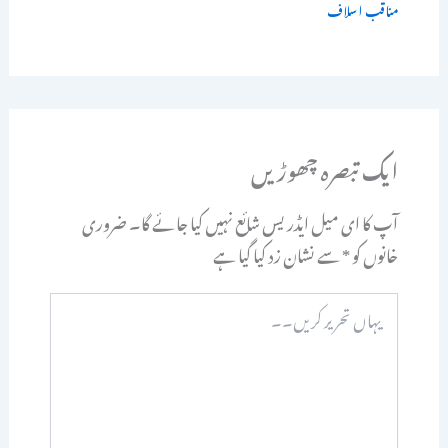
مناقب اسلاف
ایک تبصرہ چھوڑیں
آپ کا ای میل ایڈریس شائع نہیں کیا جائے گا۔
ضروری
خانوں کو
*
سے نشان زد کیا گیا ہے
یہاں
تحریر
کریں۔۔