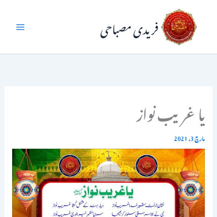
واد
فریدی مصباحی
ر
ائیں۔
یا غریب نواز
مارچ 3, 2021