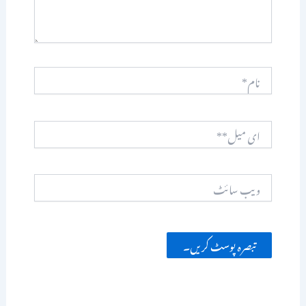
نام*
ای
میل**
ویب
سائٹ