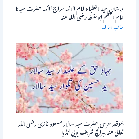
درشان سید الفقہاء امام الائمہ سراج الأمہ حضرت سیدنا
امام اعظم ابوحنیفہ رضی اللہ عنہ
مناقب اسلاف
بموقعہ عرس حضرت سید سالار مسعود غازی رضی اللہ
تعالی عنہ بہرائچ شریف یوپی انڈیا