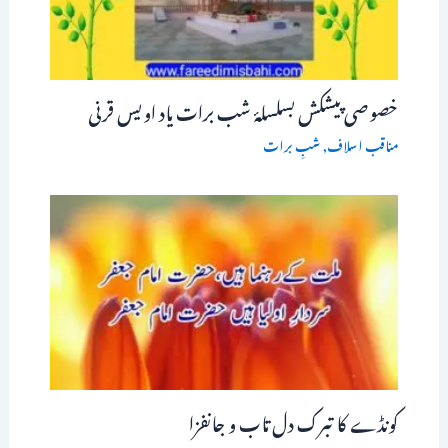
خصوصی پیشکش بسلسلۂ شب برات یاد اویس قرنی
مناقب اسلاف
,
شبِ برات
کونڈے کا تبرک دل تاب و جانفزا