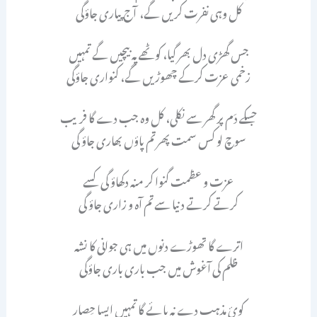
کل وہی نفرت کریں گے، آج پیاری جاؤگی
جس گھڑی دل بھر گیا، کوٹھے پہ بیچیں گے تمہیں
زخمی عزت کرکے چھوڑیں گے، کنواری جاؤگی
جسکے دَم پر گھر سے نکلی، کل وہ جب دے گا فریب
سوچ لو کس سمت پھر تم پاؤں بھاری جاؤ گی
عزت و عظمت گنوا کر منہ دکھاؤ گی کسے
کرتے کرتے دنیا سے تم آہ و زاری جاؤ گی
اترے گا تھوڑے دنوں میں ہی جوانی کا نشہ
ظلم کی آغوش میں جب باری باری جاؤگی
کوئ مذہب دے نہ پائے گا تمہیں ایسا حِصار