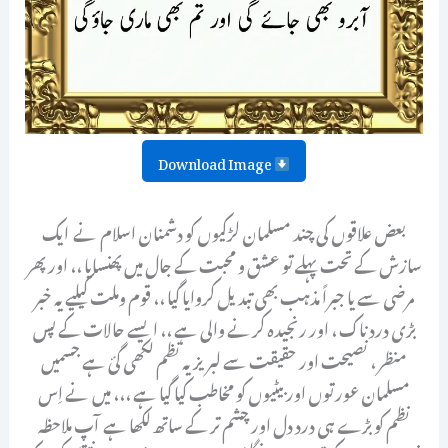
Download Image
بعض علاقوں کی چند مسلمان لڑکیوں کو دشمنان اسلام نے ایک
سازش کے تحت پہلے تو عشق و محبت کے جال میں پھنسایا ،، اور پھر
مرضی سے یا جبراً مذہب بھی تبدیل کروایا گیا ،، قوم وملت کیلیے یہ خبر
بڑی درد ناک ، اور رنجیدہ کرنے والی ہے ،، ایسے حالات کے پس
منظر ، نصیحت اور حقیقت سے لبریز یہ نظم لکھی گئ ہے جسمیں
مسلمان عورتوں اور بیٹیوں کو مخاطب کیا گیا ہے ،،، میں نے اِس
نظم کو بڑے ہی درد دل اور چشم تر کے ساتھ لکھا ہے آپ ملاحظہ