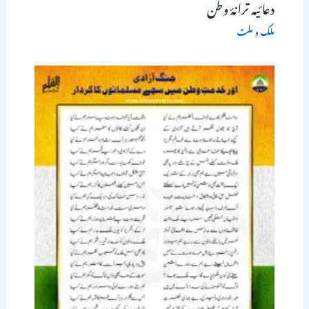
دعائیہ ترانۂ وطن
ملک و ملت