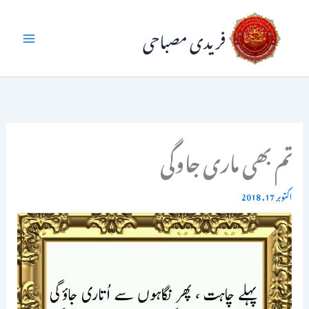
واد
فریدی مصباحی
ر
ائیں۔
تم بھی ماری جاوگی
اکتوبر 17, 2018