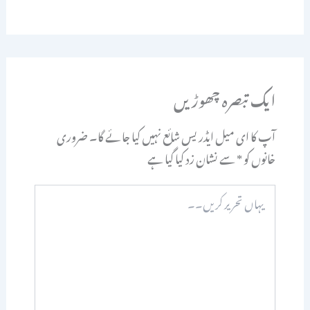
ایک تبصرہ چھوڑیں
آپ کا ای میل ایڈریس شائع نہیں کیا جائے گا۔
ضروری
خانوں کو
*
سے نشان زد کیا گیا ہے
یہاں
تحریر
کریں۔۔