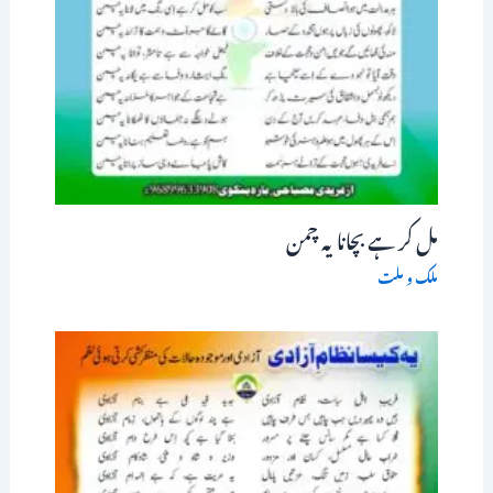
مل کر ہے بچانا یہ چمن
ملک و ملت