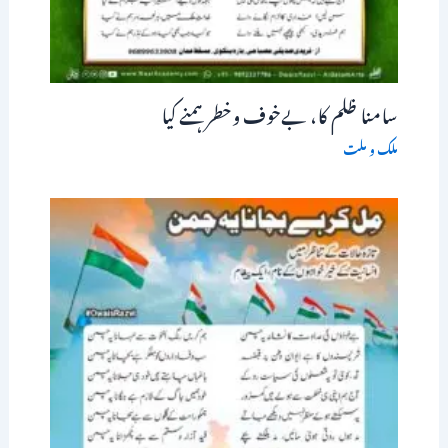
سامنا ظلم کا، بےخوف وخطر ہمنے کیا
ملک و ملت