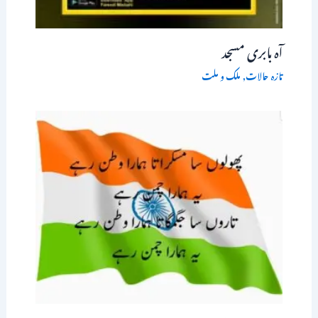
آہ بابری مسجد
تازہ حالات
,
ملک و ملت