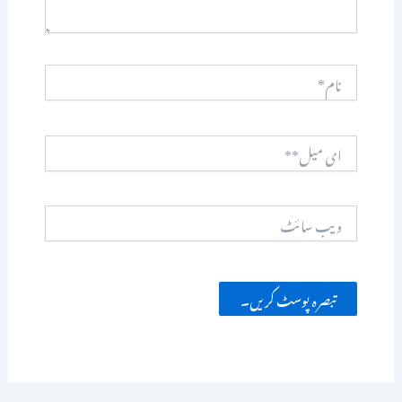
نام*
ای
میل**
ویب
سائٹ