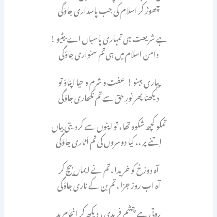
چھوڑ کر اسلام کی جب پاسداری جاؤگی
ہے شریعت ہی تمہاری پاسباں اے بیٹیو !
دامن اسلام میں ہی تم سنواری جاؤگی
پیاری بہنو ! عفت و شرم و حیا اپناؤ تو
دیکھنا پھر نورِ حق سے تم نکھاری جاؤگی
تمکو کچھ شکوہ تھا ، تو اپنوں سے کردیتی بیاں
اِتنے پر ،، کیا دوسروں کی تم اَٹـاری جاؤگی
آہ دوزخ کو خریدا ، تم نے ایماں بیچ کر
آہ اب روز جزا ، تم بن کے ناری جاؤگی
روتی ہے چشمِ فریدی ، دیکھ کر انجامِ بد