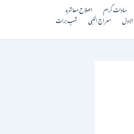
سادات کرام
اصلاح معاشرہ
الاول
معراج النبی
شبِ برات