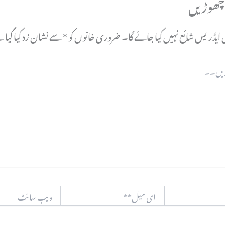
 چھوڑیں
ایڈریس شائع نہیں کیا جائے گا۔
ضروری خانوں کو
*
سے نشان زد کیا گیا 
ای
ویب
میل**
سائٹ