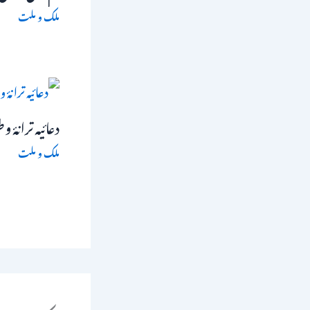
ملک و ملت
دعائیہ ترانۂ و
ملک و ملت