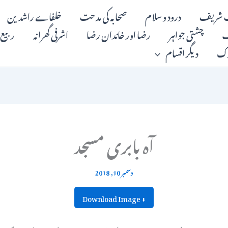
 شریف
درود و سلام
صحابہ کی مدحت
خلفاے راشدین
ف
چشتی جواہر
رضا اور خاندان رضا
اشرفی گھرانہ
ربیع 
رک
دیگر اقسام
آہ بابری مسجد
دسمبر 10, 2018
⬇ Download Image