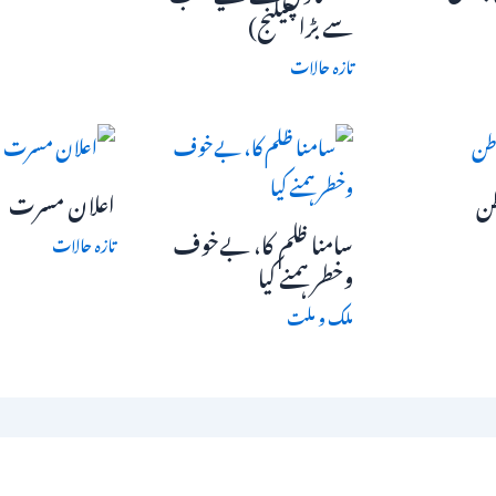
سے بڑا چیلنج)
تازہ حالات
طن
اعلان مسرت
سامنا ظلم کا، بےخوف
تازہ حالات
وخطر ہمنے کیا
ملک و ملت