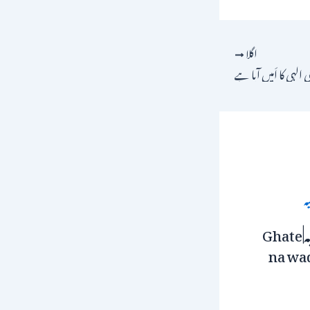
اگلا
ِ الہی کا اَمیں آیا ہے
گَھٹے نہ وقار علیمیہ|Ghate
na wa