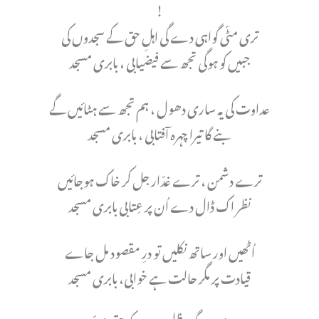
!
تری مٹّی گواہی دے گی اہلِ حق کے سجدوں کی
جبیں کو ہوگی تجھ سے فیضیابی ، بابری مسجد
عداوت کی یہ ساری دھول ، ہم تجھ سے ہٹائیں گے
بنے گا تیرا چہرہ آفتابی ، بابری مسجد
ترے دشمن ، ترے غدّار جل کر خاک ہوجائیں
نظر اک ڈال دے اُن پر عِتابی بابری مسجد
اُٹھیں اور ساتھ نکلیں تو درِ مقصود مل جاے
قیادت پر مگر حالت ہے خوابی، بابری مسجد