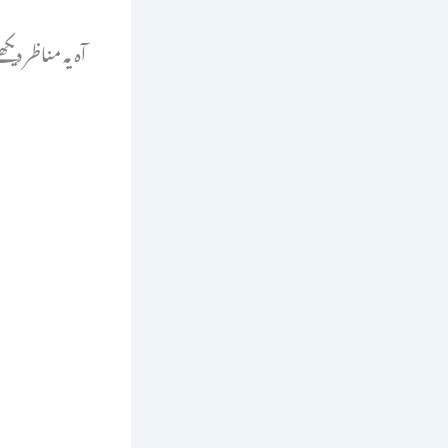
آہ یہ مناظر د