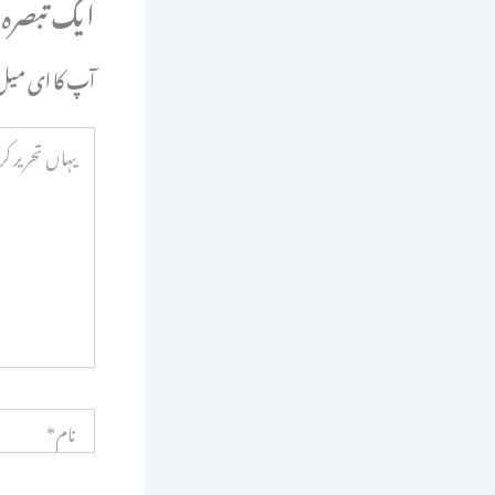
ایک تبصرہ
آپ کا ای میل 
یہاں
تحریر
کریں۔۔
نام*