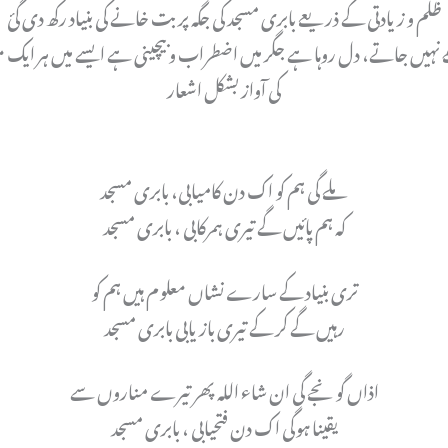
ظلم و زیادتی کے ذریعے بابری مسجد کی جگہ پر بت خانے کی بنیاد رکھ دی گئ
یکھے نہیں جاتے، دل روہا ہے جگر میں اضطراب و بیچینی ہے ایسے میں ہر ای
کی آواز بشکل اشعار
ملے گی ہم کو اک دن کامیابی، بابری مسجد
کہ ہم پائیں گے تیری ہمرکابی ، بابری مسجد
تری بنیاد کے سارے نشاں معلوم ہیں ہم کو
رہیں گے کر کے تیری بازیابی بابری مسجد
اذاں گونجے گی ان شاء اللہ پھر تیرے مناروں سے
یقینا ہوگی اک دن فتحیابی ، بابری مسجد