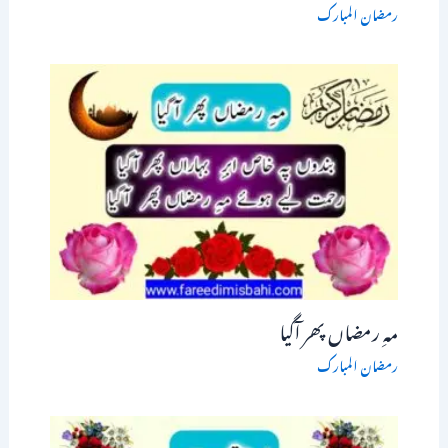
رمضان المبارک
مہِ رمضاں پھر آگیا
رمضان المبارک