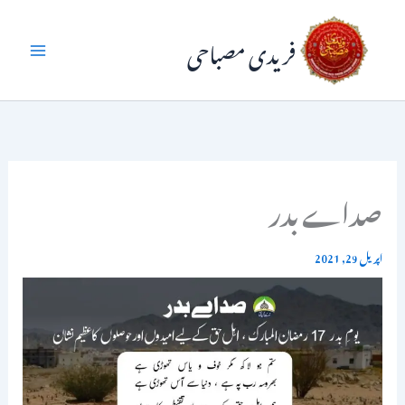
واد
فریدی مصباحی
ر
ائیں۔
صداے بدر
اپریل 29, 2021