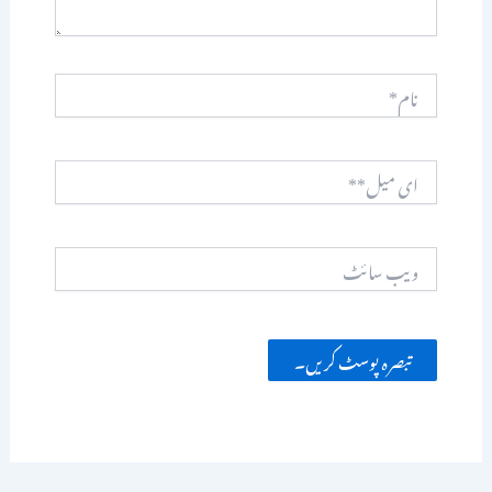
نام*
ای
میل**
ویب
سائٹ