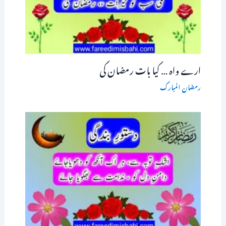
ارے واہ … کیا بات رمضان کی
رمضان المبارک