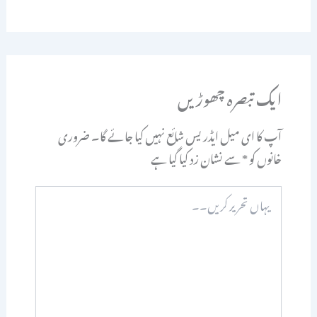
ایک تبصرہ چھوڑیں
آپ کا ای میل ایڈریس شائع نہیں کیا جائے گا۔
ضروری
خانوں کو
*
سے نشان زد کیا گیا ہے
یہاں
تحریر
کریں۔۔