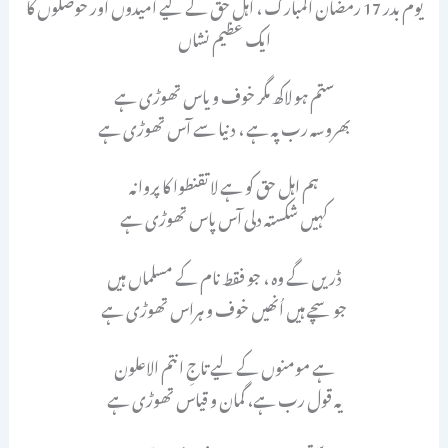
یوم بدر 17 رمضان المبارک ، اہل حق کے لیے امیدوں اور حوصلوں کا
ایک عظیم نشاں
ستم ہو لاکھ مگر خوف و یاس تھوڑی ہے
بھروسہ رب پہ ہے ، دنیا سے آس تھوڑی ہے
ہم اہل حق کو ہے لا تقنطوا کا پروانہ
کہیں شکستہ دلی آس پاس تھوڑی ہے
ڈریں گے وہ ، جو فقط نام کے مسلماں ہیں
جو سچے ہیں اُنھیں خوف و ہراس تھوڑی ہے
ہے مومنوں کے لیے تاجِ انتم الاعلون
یہ قول رب ہے، گمان و قیاس تھوڑی ہے