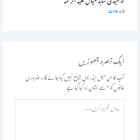
تازہ حالات
ایک تبصرہ چھوڑیں
آپ کا ای میل ایڈریس شائع نہیں کیا جائے گا۔
ضروری
خانوں کو
*
سے نشان زد کیا گیا ہے
یہاں
تحریر
کریں۔۔