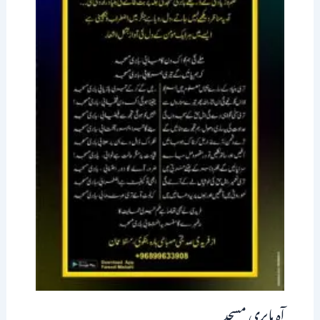
آہ بابری مسجد