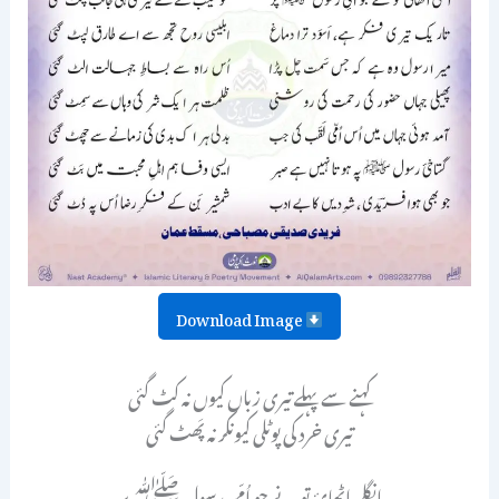
Download Image
کہنے سے پہلے تیری زباں کیوں نہ کٹ گئی
تیری خرد کی پوٹلی کیونکر نہ پَھٹ گئی
انگلی اٹھائ تو نے جو اُمِّی رسول ﷺ پر