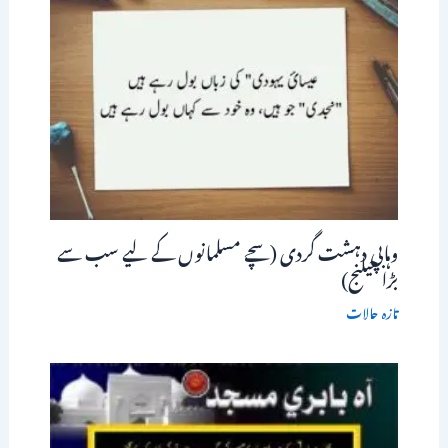
وہابی دہشت گردی (سچے مسلمانوں کے لیے سب سے
بڑا چیلنج)
تازہ حالات