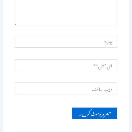
نام*
ای
میل**
ویب
سائٹ