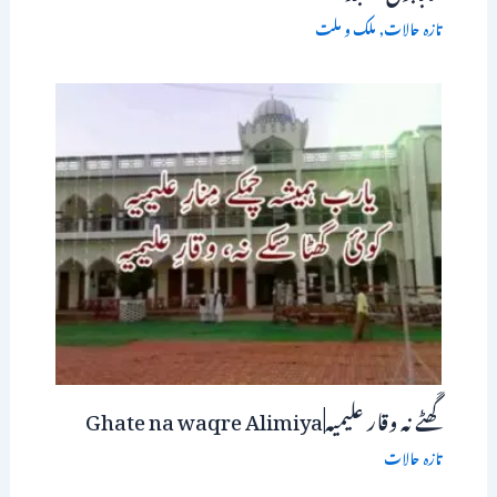
تازہ حالات
,
ملک و ملت
گَھٹے نہ وقار علیمیہ|Ghate na waqre Alimiya
تازہ حالات