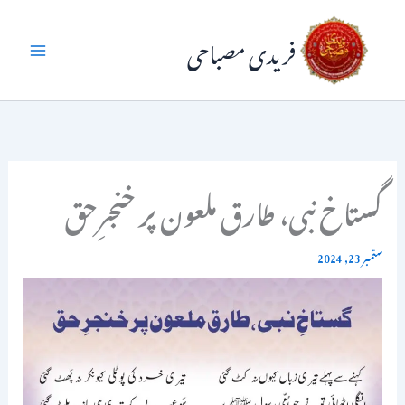
واد
فریدی مصباحی
ر
ائیں۔
گستاخ نبی، طارق ملعون پر خنجرِحق
ستمبر 23, 2024