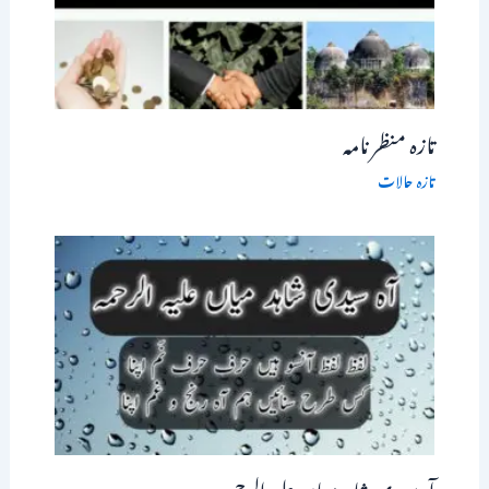
تازہ منظر نامہ
تازہ حالات
آہ سیدی شاہد میاں علیہ الرحمہ