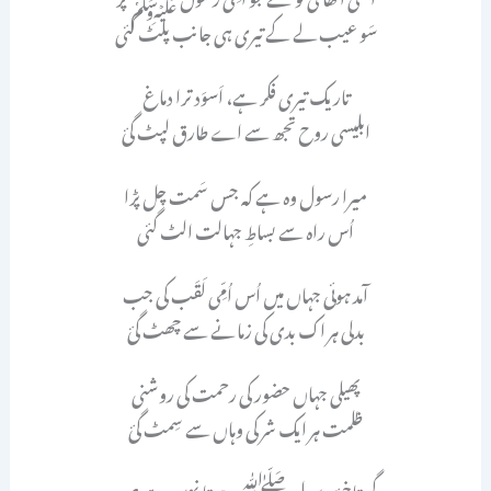
سَو عیب لے کے تیری ہی جانب پلٹ گئی
تاریک تیری فکر ہے، اَسوَد ترا دماغ
ابلیسی روح تجھ سے اے طارق لپٹ گئ
میرا رسول وہ ہے کہ جس سَمت چل پڑا
اُس راہ سے بساطِ جہالت الٹ گئی
آمد ہوئی جہاں میں اُس اُمِّی لَقَب کی جب
بدلی ہر اک بدی کی زمانے سے چھٹ گئ
پھیلی جہاں حضور کی رحمت کی روشنی
ظلمت ہر ایک شر کی وہاں سے سِمٹ گئ
گستاخئ رسول ﷺ پہ ہوتا نہیں ہے صبر