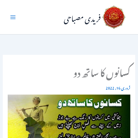
واد
فریدی مصباحی
ر
ائیں۔
کسانوں کا ساتھ دو
فروری 16, 2022