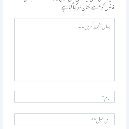
خانوں کو
*
سے نشان زد کیا گیا ہے
یہاں
تحریر
کریں۔۔
نام*
ای
میل**