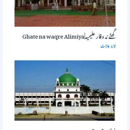
گَھٹے نہ وقار علیمیہ|Ghate na waqre Alimiya
تازہ حالات
اعلان مسرت