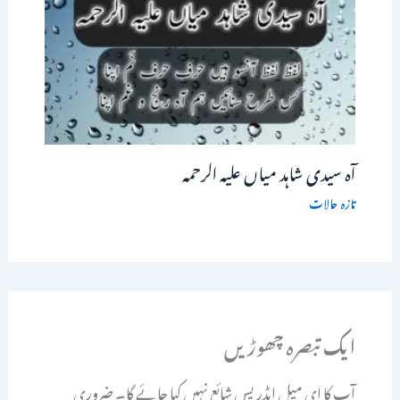
آہ سیدی شاہد میاں علیہ الرحمہ
تازہ حالات
ایک تبصرہ چھوڑیں
آپ کا ای میل ایڈریس شائع نہیں کیا جائے گا۔
ضروری