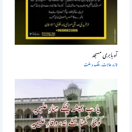
آہ بابری مسجد
تازہ حالات
,
ملک و ملت