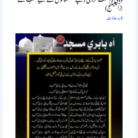
بڑا چیلنج)
تازہ حالات