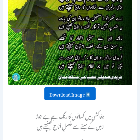
Download Image
جفاکشی میں کسانوں کا رنگ ہے بے جوڑ
زمیں کے سینے سے فَصلِ اَناج کھینچتے ہیں