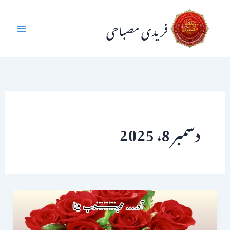
واد
فریدی مصباحی
ر
ائیں۔
دسمبر 8، 2025