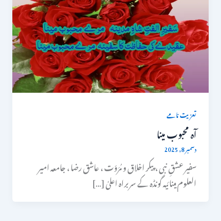
تعزیت نامے
آہ محبوب مینا
دسمبر 8, 2025
سفیر عشقِ نبی ، پیکر اخلاق و مُرَوّت ، عاشق رضا ، جامعہ امیر
العلوم مینائیہ گونڈہ کے سربراہ اعلیٰ […]